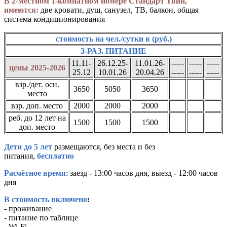
В 2-местном 1-комнатном номере Стандарт Твин,
имеются:
две кровати, душ, санузел, ТВ, балкон, общая
система кондиционирования
cтоимость на чел./сутки в (руб.)
3-РАЗ. ПИТАНИЕ
11.11-
26.12.25-
11.01.26-
-----
-----
-----
цены 2025-2026
25.12
10.01.26
20.04.26
-----
-----
-----
взр./дет. осн.
3650
5050
3650
место
взр. доп. место
2000
2000
2000
реб. до 12 лет на
1500
1500
1500
доп. место
Дети до 5 лет
размещаются, без места и без
питания,
бесплатно
Расчётное время
: заезд - 13:00 часов дня, выезд - 12:00 часов
дня
В стоимость включено
:
- проживание
- питание по таблице
- Wi-Fi